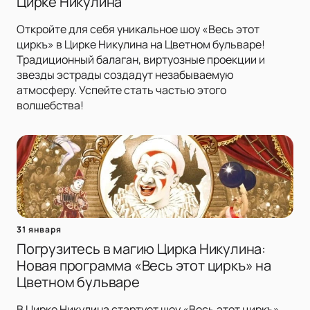
Цирке Никулина
Откройте для себя уникальное шоу «Весь этот
циркъ» в Цирке Никулина на Цветном бульваре!
Традиционный балаган, виртуозные проекции и
звезды эстрады создадут незабываемую
атмосферу. Успейте стать частью этого
волшебства!
31 января
Погрузитесь в магию Цирка Никулина:
Новая программа «Весь этот циркъ» на
Цветном бульваре
В Цирке Никулина стартует шоу «Весь этот циркъ».