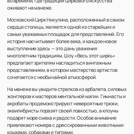
во времени, где традиции циркового искусства
оживают на манеже.
Московский Цирк Никулина, расположенный в самом
сердце столицы, является одной из старейших и
самых уважаемых площадок для представлений. Его
история насчитывает более века, и каждое новое
выступление здесь — это дань уважения
многолетним традициям. Шоу «Весь этот циркъ»
предлагает зрителям насладиться винтажным
представлением, в котором мастерство артистов
сочетается с необычайной атмосферой.
На манеже вы увидите стрелков из арбалета, силовых
жонглеров и мастеров ментальной магии. Гимнасты и
акробаты продемонстрируют невероятные трюки,
эквилибристы поразят своей ловкостью, а клоуны
подарят море смеха и радости. Особое внимание
привлекают номера с дрессированными животными:
кошками, собаками и тиграми.