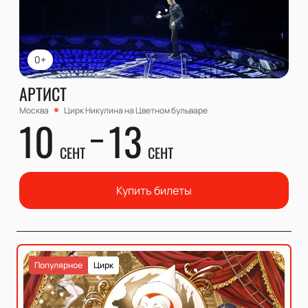
0+
АРТИСТ
Москва
Цирк Никулина на Цветном бульваре
10
13
СЕНТ
СЕНТ
Купить билеты
Популярное
Цирк