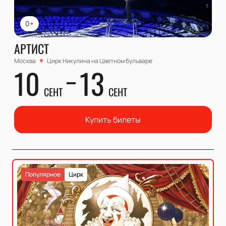
0+
АРТИСТ
Москва
Цирк Никулина на Цветном бульваре
10
13
СЕНТ
СЕНТ
Купить билеты
Популярное
Цирк