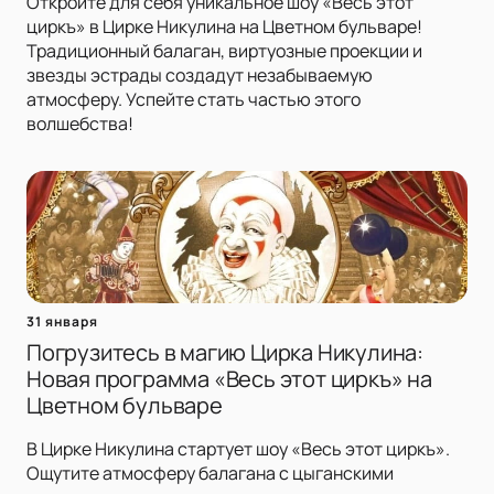
Откройте для себя уникальное шоу «Весь этот
циркъ» в Цирке Никулина на Цветном бульваре!
Традиционный балаган, виртуозные проекции и
звезды эстрады создадут незабываемую
атмосферу. Успейте стать частью этого
волшебства!
31 января
Погрузитесь в магию Цирка Никулина:
Новая программа «Весь этот циркъ» на
Цветном бульваре
В Цирке Никулина стартует шоу «Весь этот циркъ».
Ощутите атмосферу балагана с цыганскими