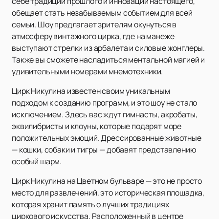
себе традиции прошлого и инновации настоящего,
обещает стать незабываемым событием для всей
семьи. Шоу предлагает зрителям окунуться в
атмосферу винтажного цирка, где на манеже
выступают стрелки из арбалета и силовые жонглеры.
Также вы сможете насладиться ментальной магией и
удивительными номерами мнемотехники.
Цирк Никулина известен своим уникальным
подходом к созданию программ, и это шоу не стало
исключением. Здесь вас ждут гимнасты, акробаты,
эквилибристы и клоуны, которые подарят море
положительных эмоций. Дрессированные животные
— кошки, собаки и тигры — добавят представлению
особый шарм.
Цирк Никулина на Цветном бульваре — это не просто
место для развлечений, это историческая площадка,
которая хранит память о лучших традициях
циркового искусства. Расположенный в центре