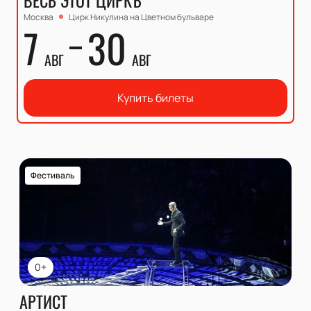
ВЕСЬ ЭТОТ ЦИРКЪ
Москва
Цирк Никулина на Цветном бульваре
7
30
АВГ
АВГ
Купить билеты
Фестиваль
0+
АРТИСТ