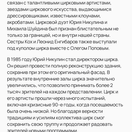
связан с талантливыми цирковыми артистами,
звездами циркового искусства, выдающимися
дрессировщиками, известными клоунами,
акробатами. Цирковой дуэт Юрия Никулина и
Михаила Шуйдина был признан блистательным не
только за границей, но и внутри нашей страны.
Сестры Кох и Леонид Енгибаров также выступали
под куполом цирка вместе с Олегом Поповым.
В 1985 году Юрий Никулин стал директором цирка.
Он решил провести полную реконструкцию здания,
сохранив при этом его оригинальный фасад. В
результате внутренние залы цирка значительно
увеличились, что позволило принимать более 2
тысяч зрителей на каждом представлении. Цирк и
его артисты прошли через много испытаний,
включая кризисные 90-е годы, когда посещаемость
была очень низкой. Но благодаря верности
традициям и усилиям коллектива цирк смог
сохранить свою труппу и продолжает радовать
зрителей новыми программами.