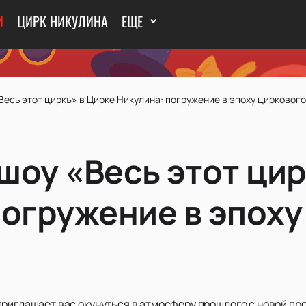
И
ЦИРК НИКУЛИНА
ЕЩЕ
есь этот циркъ» в Цирке Никулина: погружение в эпоху циркового
шоу «Весь этот цир
погружение в эпоху
риглашает вас окунуться в атмосферу прошлого с новой про