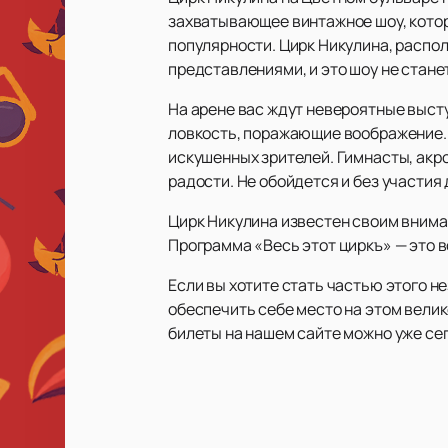
захватывающее винтажное шоу, которо
популярности. Цирк Никулина, распо
представлениями, и это шоу не стан
На арене вас ждут невероятные выст
ловкость, поражающие воображение. 
искушенных зрителей. Гимнасты, акр
радости. Не обойдется и без участия
Цирк Никулина известен своим внима
Программа «Весь этот циркъ» — это 
Если вы хотите стать частью этого 
обеспечить себе место на этом велик
билеты на нашем сайте можно уже сег