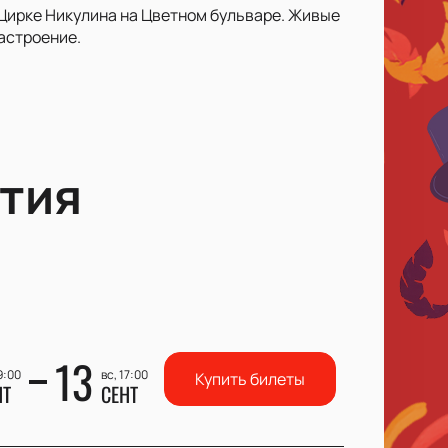
 Цирке Никулина на Цветном бульваре. Живые
астроение.
тия
13
9:00
вс, 17:00
Купить билеты
НТ
СЕНТ