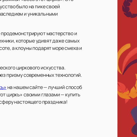
усство было на пике своей
 наследием и уникальными
ые продемонстрируют мастерство и
хники, которые удивят даже самых
оте, а клоуны подарят море смеха и
еского циркового искусства.
рез призму современных технологий.
къ»
на нашем сайте — лучший способ
от циркъ» своими глазами — купить
осферу настоящего праздника!