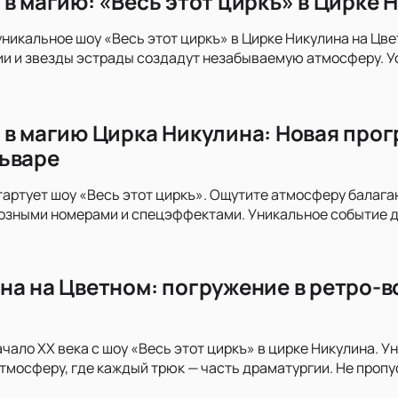
 в магию: «Весь этот циркъ» в Цирке 
уникальное шоу «Весь этот циркъ» в Цирке Никулина на Цв
и и звезды эстрады создадут незабываемую атмосферу. Ус
 в магию Цирка Никулина: Новая прог
ьваре
тартует шоу «Весь этот циркъ». Ощутите атмосферу балага
озными номерами и спецэффектами. Уникальное событие д
на на Цветном: погружение в ретро-в
ачало XX века с шоу «Весь этот циркъ» в цирке Никулина. 
мосферу, где каждый трюк — часть драматургии. Не пропу