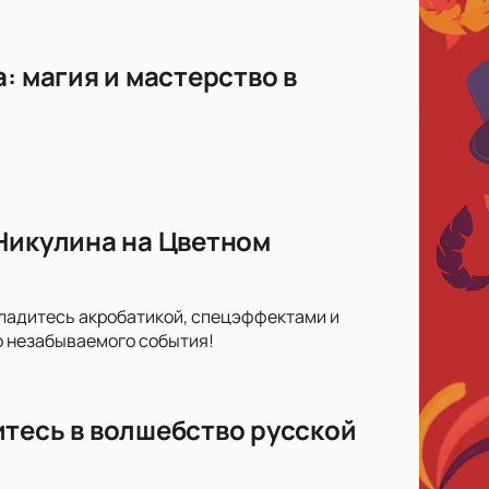
: магия и мастерство в
 Никулина на Цветном
сладитесь акробатикой, спецэффектами и
го незабываемого события!
итесь в волшебство русской