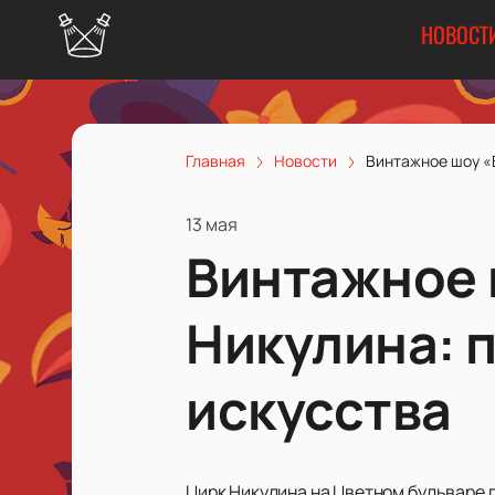
НОВОСТ
Главная
Новости
Винтажное шоу «В
13 мая
Винтажное 
Никулина: 
искусства
Цирк Никулина на Цветном бульваре п