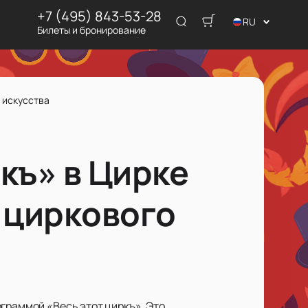
+7 (495) 843-53-28
RU
Билеты и бронирование
 искусства
къ» в Цирке
 циркового
граммой «Весь этот циркъ». Это