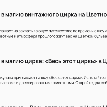
 в магию винтажного цирка на Цветно
лашает на захватывающее путешествие во времени с шоу «
отные и атмосфера прошлого ждут вас на Цветном бульвар
 в магию цирка: «Весь этот циркъ» в 
кулина приглашает на шоу «Весь этот циркъ». Испытайте 
глерами и дрессированными животными. Откройте для себ