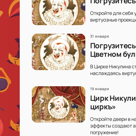
Погрузитесь
Откройте для себя 
виртуозные проекци
31 января
Погрузитесь
Цветном бул
В Цирке Никулина с
наслаждаясь вирту
19 января
Цирк Никули
циркъ»
Откройте двери в н
эффекты создают ат
погружение!