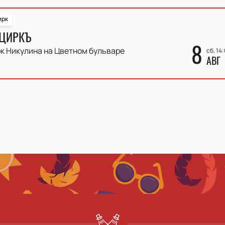
ирк
 ЦИРКЪ
8
к Никулина на Цветном бульваре
сб, 14
АВГ