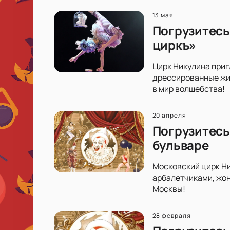
13 мая
Погрузитесь
циркъ»
Цирк Никулина приг
дрессированные жив
в мир волшебства!
20 апреля
Погрузитесь
бульваре
Московский цирк Ни
арбалетчиками, жон
Москвы!
28 февраля