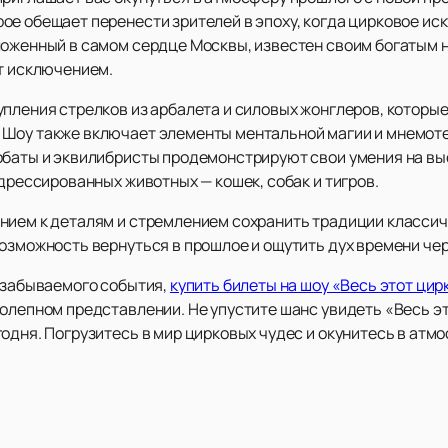
е обещает перенести зрителей в эпоху, когда цирковое иск
ложенный в самом сердце Москвы, известен своим богатым
ет исключением.
упления стрелков из арбалета и силовых жонглеров, котор
Шоу также включает элементы ментальной магии и мнемоте
обаты и эквилибристы продемонстрируют свои умения на выс
 дрессированных животных — кошек, собак и тигров.
нием к деталям и стремлением сохранить традиции классич
возможность вернуться в прошлое и ощутить дух времени че
незабываемого события,
купить билеты на шоу «Весь этот цир
олепном представлении. Не упустите шанс увидеть «Весь эт
одня. Погрузитесь в мир цирковых чудес и окунитесь в атм