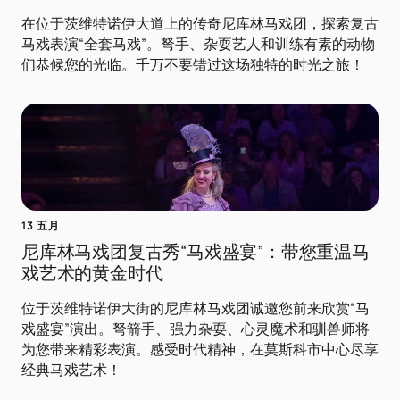
在位于茨维特诺伊大道上的传奇尼库林马戏团，探索复古
马戏表演“全套马戏”。弩手、杂耍艺人和训练有素的动物
们恭候您的光临。千万不要错过这场独特的​​时光之旅！
13 五月
尼库林马戏团复古秀“马戏盛宴”：带您重温马
戏艺术的黄金时代
位于茨维特诺伊大街的尼库林马戏团诚邀您前来欣赏“马
戏盛宴”演出。弩箭手、强力杂耍、心灵魔术和驯兽师将
为您带来精彩表演。感受时代精神，在莫斯科市中心尽享
经典马戏艺术！