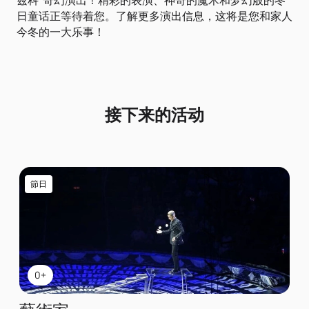
兹科”奇幻演出！精彩的表演、神奇的魔术和梦幻般的冬
日童话正等待着您。了解更多演出信息，这将是您和家人
今冬的一大乐事！
接下来的活动
節日
0+