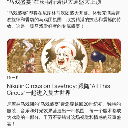
“马戏盛宴”在茨韦特诺伊大道盛大上演
“马戏盛宴”即将在尼库林马戏团盛大开幕。体验充满吉普
赛旋律和香颂的马戏团氛围，欣赏精湛的技艺和震撼的特
效。这是一场马戏爱好者的专属盛宴！
19 一月
Nikulin Circus on Tsvetnoy: 跟随“All This
Circus”一起进入复古世界
尼库林马戏团的“马戏盛宴”带您穿越回20世纪初。独特的
服装、音乐和灯光效果营造出一种氛围，每一个魔术都成
为戏剧的一部分。千万不要错过这场视觉和情感的双重盛
宴！