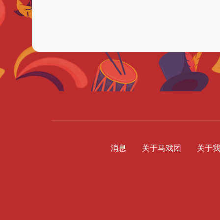
消息
关于马戏团
关于