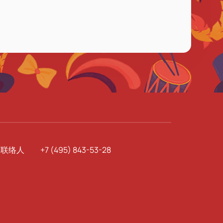
联络人
+7 (495) 843-53-28