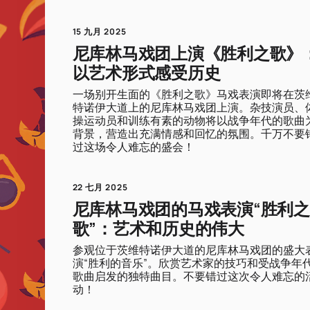
15 九月 2025
尼库林马戏团上演《胜利之歌》
以艺术形式感受历史
一场别开生面的《胜利之歌》马戏表演即将在茨
特诺伊大道上的尼库林马戏团上演。杂技演员、
操运动员和训练有素的动物将以战争年代的歌曲
背景，营造出充满情感和回忆的氛围。千万不要
过这场令人难忘的盛会！
22 七月 2025
尼库林马戏团的马戏表演“胜利之
歌”：艺术和历史的伟大
参观位于茨维特诺伊大道的尼库林马戏团的盛大
演“胜利的音乐”。欣赏艺术家的技巧和受战争年
歌曲启发的独特曲目。不要错过这次令人难忘的
动！