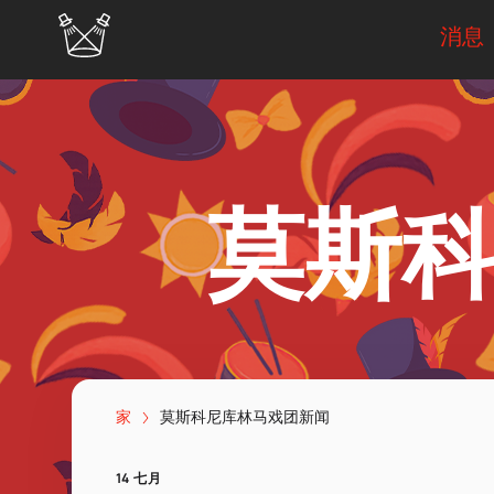
消息
莫斯
家
莫斯科尼库林马戏团新闻
14 七月