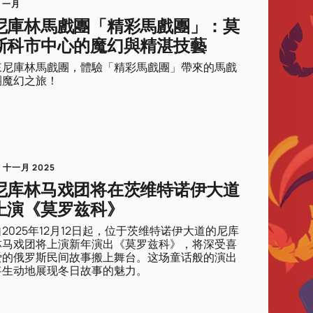
8 一月
尼庫林馬戲團「精彩馬戲團」：莫
斯科市中心的魔幻與精湛技藝
來尼庫林馬戲團，體驗「精彩馬戲團」帶來的馬戲
團魔幻之旅！
7 十一月 2025
尼库林马戏团将在茨维特诺伊大道
上演《莫罗兹科》
自2025年12月12日起，位于茨维特诺伊大道的尼库
林马戏团将上演新年演出《莫罗兹科》，将深受喜
爱的俄罗斯民间故事搬上舞台。这场童话般的演出
将生动地展现冬日故事的魅力。