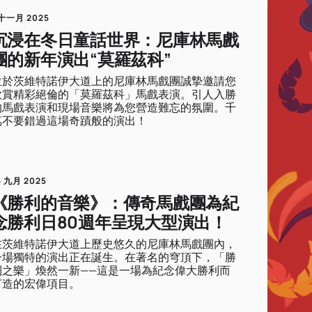
 十一月 2025
沉浸在冬日童話世界：尼庫林馬戲
團的新年演出“莫羅茲科”
位於茨維特諾伊大道上的尼庫林馬戲團誠摯邀請您
欣賞精彩絕倫的「莫羅茲科」馬戲表演。引人入勝
的馬戲表演和現場音樂將為您營造難忘的氛圍。千
萬不要錯過這場奇蹟般的演出！
5 九月 2025
《勝利的音樂》：傳奇馬戲團為紀
念勝利日80週年呈現大型演出！
在茨維特諾伊大道上歷史悠久的尼庫林馬戲團內，
一場獨特的演出正在誕生。在著名的穹頂下，「勝
利之樂」煥然一新——這是一場為紀念偉大勝利而
打造的宏偉項目。