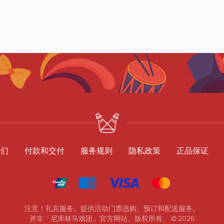
我们
付款和交付
服务规则
隐私政策
正品保证
注意！礼宾服务。提供活动门票选购、预订和配送服务。
并非「尼库林马戏团」官方网站。版权所有。
©
2026