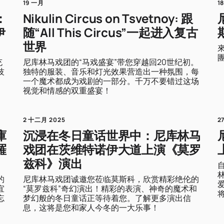
19 一月
1
：
Nikulin Circus on Tsvetnoy: 跟
伊
随“All This Circus”一起进入复古
世界
充
尼库林马戏团的“马戏盛宴”带您穿越回20世纪初。
技
独特的服装、音乐和灯光效果营造出一种氛围，每
一个魔术都成为戏剧的一部分。千万不要错过这场
视觉和情感的双重盛宴！
2 十二月 2025
2
庫
沉浸在冬日童话世界中：尼库林马
羅
戏团在茨维特诺伊大道上演《莫罗
兹科》演出
的
尼库林马戏团诚邀您莅临莫斯科，欣赏精彩绝伦的
宜
“莫罗兹科”奇幻演出！精彩的表演、神奇的魔术和
忘
梦幻般的冬日童话正等待着您。了解更多演出信
息，这将是您和家人今冬的一大乐事！