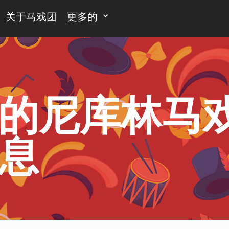
关于马戏团
更多的
的尼库林马戏团
息