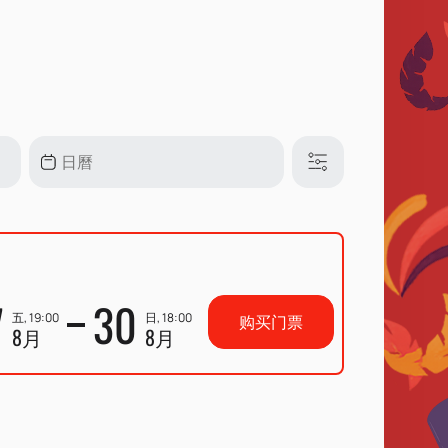
7
30
五, 19:00
日, 18:00
购买门票
8月
8月