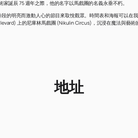
藝術家誕辰 75 週年之際，他的名字以馬戲團的名義永垂不朽。
齡段的明亮而激動人心的節目來取悅觀眾。時間表和海報可以在
oulevard) 上的尼庫林馬戲團 (Nikulin Circus)，沉浸
地址