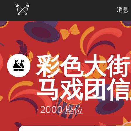
消息
彩色大街
马戏团信
·
2000
座位