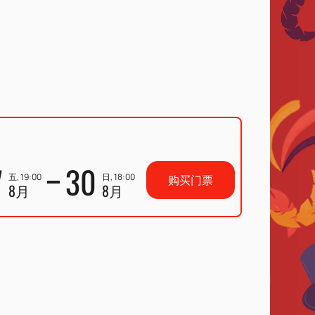
7
30
五, 19:00
日, 18:00
购买门票
8月
8月