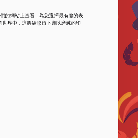
我們的網站上查看，為您選擇最有趣的表
在魔法與藝術的世界中，這將給您留下難以磨滅的印