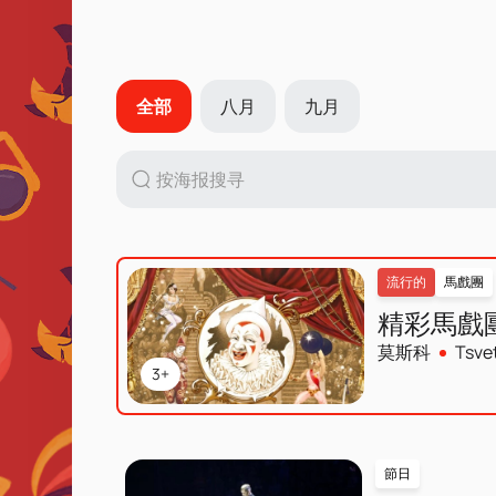
全部
八月
九月
流行的
馬戲團
精彩馬戲
莫斯科
Tsv
3+
節日