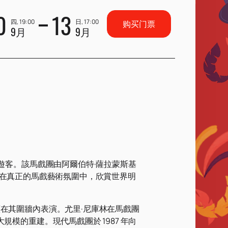
0
13
四, 19:00
日, 17:00
购买门票
9月
9月
遊客。該馬戲團由阿爾伯特·薩拉蒙斯基
可以沉浸在真正的馬戲藝術氛圍中，欣賞世界明
在其圍牆內表演。尤里·尼庫林在馬戲團
模的重建。現代馬戲團於 1987 年向