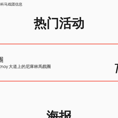
斯科马戏团信息
热门活动
團
etnoy 大道上的尼庫林馬戲團
海报