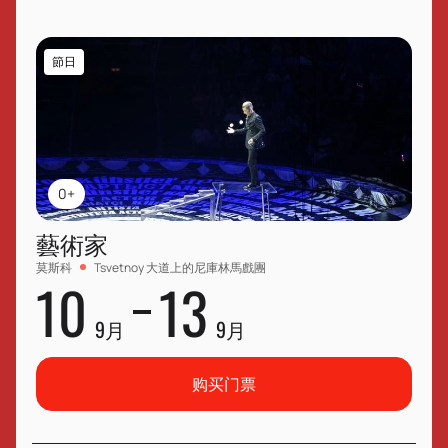
節日
0+
藝術家
莫斯科
Tsvetnoy 大道上的尼庫林馬戲團
10
13
9月
9月
购买门票