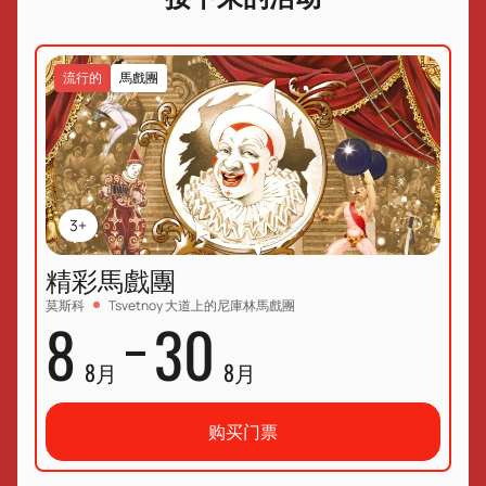
给你一个难忘的经历，并用魔法装饰你的假期！
流行的
馬戲團
3+
精彩馬戲團
莫斯科
Tsvetnoy 大道上的尼庫林馬戲團
8
30
8月
8月
购买门票