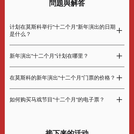
問題與解答
计划在莫斯科举行"十二个月"新年演出的日期
是什么？
从2024年12月6日至2025年1月8日，节日新年表演"十二个
月"将举行。 这个节目将带观众进入马戏团的神奇世界。 一场
新年演出"十二个月"计划在哪里？
充满欢乐和魔力的难忘音乐会等待着你. 门票已在我们的网站
上提供！
在莫斯科市中心，在Tsvetnoy大道的Nikulin马戏团，将举行
2025"十二个月"的新年表演。 现代竞技场准备欢迎年轻的客人
在莫斯科的新年演出"十二个月"门票的价格？
和他们的父母一起欣赏小丑和训练有素的动物的惊人表演。 对
待你自己和你的亲人一个神奇和乐趣的假期！
在Nikulin马戏团的新年演出2025"十二个月"门票的当前成本可
以在网站的这个页面上找到。 价格取决于演出的日期和时间，
如何购买马戏节目"十二个月"的电子票？
以及您在大厅选择的行业。 给你自己和你所爱的人一个充满欢
乐和魔力的美好假期!
在尼库林马戏团的新年表演"十二个月"打开魔法和欢乐世界的
大门。 购买门票的过程简单方便：选择日期和时间，在互动地
图上标记所需的地点，输入您的联系信息并支付购买费用。 您
接下来的活动
的门票将显示在指定的电子邮件地址. 这个令人兴奋的节目将