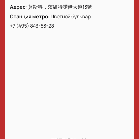
Адрес
:
莫斯科，茨維特諾伊大道13號
Станция метро
:
Цветной бульвар
+7 (495) 843-53-28