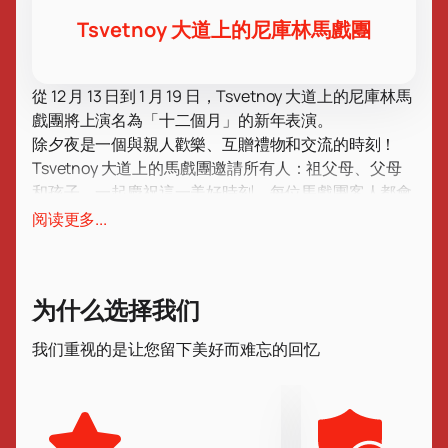
Tsvetnoy 大道上的尼庫林馬戲團
從 12 月 13 日到 1 月 19 日，Tsvetnoy 大道上的尼庫林馬
戲團將上演名為「十二個月」的新年表演。
除夕夜是一個與親人歡樂、互贈禮物和交流的時刻！
Tsvetnoy 大道上的馬戲團邀請所有人：祖父母、父母
和孩子，一起慶祝這一美好時刻。每位馬戲團客人都會
發現一些令人興奮和難忘的東西，這將為明年帶來歡
阅读更多...
樂。
尼庫林馬戲團「十二個月」的門票
對於兒童和成人
來說都是一份很棒的禮物。
兩小時的新年表演已經成為茨維特諾伊大道馬戲團的良
为什么选择我们
好傳統。熟練的雜技演員、靈巧的走鋼索者、勇敢的馴
獸師和快樂的小丑將與弗羅斯特神父和他的孫女斯尼古
我们重视的是让您留下美好而难忘的回忆
洛奇卡一起加入。他們將一起經歷令人興奮的冒險，並
在你的幫助下，慶祝最美妙的寒假！
我國最古老的馬戲團之一是位於 Tsvetnoy 的莫斯科馬
戲團。此前，著名小丑卡蘭達什、魔術師基奧兄弟、科