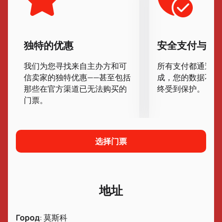
赫姐妹、小丑列昂尼德·恩吉巴羅夫、奧列格·波波夫以
及二重唱尼庫林和舒伊丁在其舞台上表演。藝術家們到
世界不同國家巡演，為大眾帶來了歡樂。如今，馬戲團
延續著輝煌的歷史，以新穎的節目、獨特的表演和創意
独特的优惠
安全支付与数
的表演方式帶給觀眾歡樂。
Tsvetnoy 大道上溫馨的馬戲團隨時準備著歡迎您，並
我们为您寻找来自主办方和可
所有支付都通过安
給您帶來最生動的情感、愉快的回憶和印象。
信卖家的独特优惠——甚至包括
成，您的数据不会
買話劇《十二個月》的門票
那些在官方渠道已无法购买的
终受到保护。
门票。
趕快買話劇《十二個月》的門票吧！過年期間，很多人
來看馬戲表演，趕快下單吧。您現在就可以在我們的網
站上執行此操作。不僅方便，而且安全、快速。只需選
擇座位並付款，您的門票就會透過電子郵件發送給您。
选择门票
地址
Город
:
莫斯科